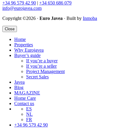
+34 96 579 42 90
|
+34 650 686 079
info@eurojavea.com
Copyright ©2026 ·
Euro Javea
· Built by
Inmoba
Close
Home
Properties
Why Eurojavea
Buyer’s guide
If you’re a buyer
If you’re a seller
Project Management
Secret Sales
Javea
Blog
MAGAZINE
Home Care
Contact us
ES
NL
FR
+34 96 579 42 90