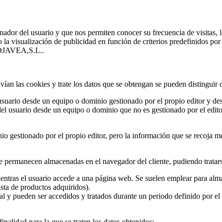
nador del usuario y que nos permiten conocer su frecuencia de visitas,
omo la visualización de publicidad en función de criterios predefinido
UROJAVEA,S.L..
ían las cookies y trate los datos que se obtengan se pueden distinguir d
suario desde un equipo o dominio gestionado por el propio editor y desde
el usuario desde un equipo o dominio que no es gestionado por el editor,
io gestionado por el propio editor, pero la información que se recoja m
e permanecen almacenadas en el navegador del cliente, pudiendo tratars
entras el usuario accede a una página web. Se suelen emplear para alma
lista de productos adquiridos).
al y pueden ser accedidos y tratados durante un periodo definido por el
finalidad para la que se traten los datos obtenidos: