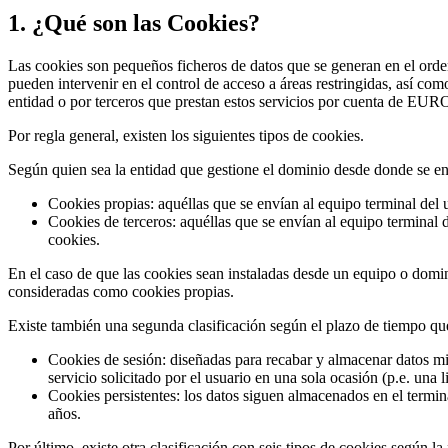
1. ¿Qué son las Cookies?
Las cookies son pequeños ficheros de datos que se generan en el orde
pueden intervenir en el control de acceso a áreas restringidas, así c
entidad o por terceros que prestan estos servicios por cuenta de E
Por regla general, existen los siguientes tipos de cookies.
Según quien sea la entidad que gestione el dominio desde donde se env
Cookies propias: aquéllas que se envían al equipo terminal del u
Cookies de terceros: aquéllas que se envían al equipo terminal d
cookies.
En el caso de que las cookies sean instaladas desde un equipo o domin
consideradas como cookies propias.
Existe también una segunda clasificación según el plazo de tiempo qu
Cookies de sesión: diseñadas para recabar y almacenar datos mi
servicio solicitado por el usuario en una sola ocasión (p.e. una 
Cookies persistentes: los datos siguen almacenados en el termin
años.
Por último, existe otra clasificación con seis tipos de cookies según la 