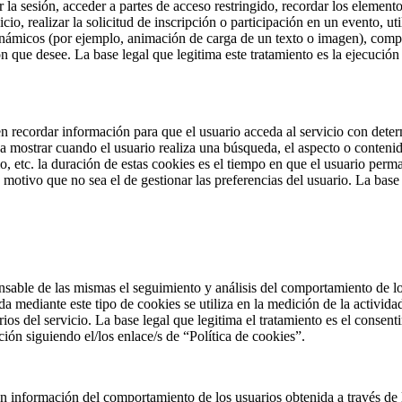
ar la sesión, acceder a partes de acceso restringido, recordar los eleme
vicio, realizar la solicitud de inscripción o participación en un evento, 
inámicos (por ejemplo, animación de carga de un texto o imagen), compart
n que desee. La base legal que legitima este tratamiento es la ejecución
n recordar información para que el usuario acceda al servicio con deter
a mostrar cuando el usuario realiza una búsqueda, el aspecto o contenido
cio, etc. la duración de estas cookies es el tiempo en que el usuario per
 motivo que no sea el de gestionar las preferencias del usuario. La base 
sable de las mismas el seguimiento y análisis del comportamiento de los 
 mediante este tipo de cookies se utiliza en la medición de la actividad 
rios del servicio. La base legal que legitima el tratamiento es el conse
ión siguiendo el/los enlace/s de “Política de cookies”.
 información del comportamiento de los usuarios obtenida a través de 