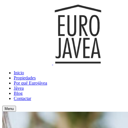
Inicio
Propiedades
Por qué Eurojávea
Jávea
Blog
Contactar
Menu