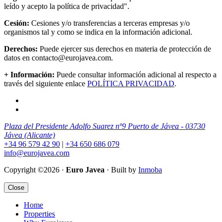
leído y acepto la política de privacidad".
Cesión:
Cesiones y/o transferencias a terceras empresas y/o
organismos tal y como se indica en la información adicional.
Derechos:
Puede ejercer sus derechos en materia de protección de
datos en contacto@eurojavea.com.
+ Información:
Puede consultar información adicional al respecto a
través del siguiente enlace
POLÍTICA PRIVACIDAD
.
Plaza del Presidente Adolfo Suarez nº9 Puerto de Jávea - 03730
Jávea (Alicante)
+34 96 579 42 90
|
+34 650 686 079
info@eurojavea.com
Copyright ©2026 ·
Euro Javea
· Built by
Inmoba
Close
Home
Properties