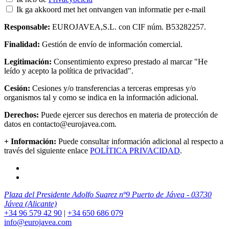
Ik ga akkoord met het ontvangen van informatie per e-mail
Responsable:
EUROJAVEA,S.L. con CIF núm. B53282257.
Finalidad:
Gestión de envío de información comercial.
Legitimación:
Consentimiento expreso prestado al marcar "He
leído y acepto la política de privacidad".
Cesión:
Cesiones y/o transferencias a terceras empresas y/o
organismos tal y como se indica en la información adicional.
Derechos:
Puede ejercer sus derechos en materia de protección de
datos en contacto@eurojavea.com.
+ Información:
Puede consultar información adicional al respecto a
través del siguiente enlace
POLÍTICA PRIVACIDAD
.
Plaza del Presidente Adolfo Suarez nº9 Puerto de Jávea - 03730
Jávea (Alicante)
+34 96 579 42 90
|
+34 650 686 079
info@eurojavea.com