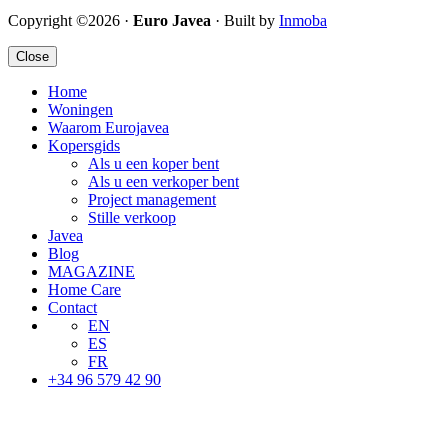
Copyright ©2026 ·
Euro Javea
· Built by
Inmoba
Close
Home
Woningen
Waarom Eurojavea
Kopersgids
Als u een koper bent
Als u een verkoper bent
Project management
Stille verkoop
Javea
Blog
MAGAZINE
Home Care
Contact
EN
ES
FR
+34 96 579 42 90