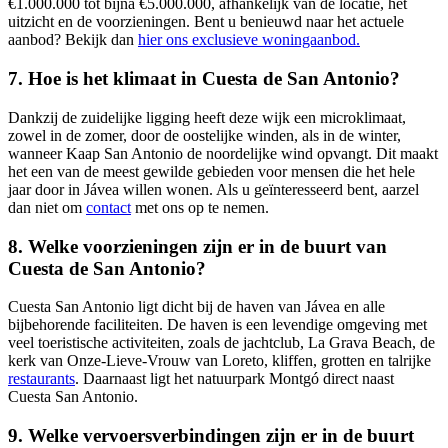
€1.000.000 tot bijna €5.000.000, afhankelijk van de locatie, het
uitzicht en de voorzieningen. Bent u benieuwd naar het actuele
aanbod? Bekijk dan
hier ons exclusieve woningaanbod.
7. Hoe is het klimaat in Cuesta de San Antonio?
Dankzij de zuidelijke ligging heeft deze wijk een microklimaat,
zowel in de zomer, door de oostelijke winden, als in de winter,
wanneer Kaap San Antonio de noordelijke wind opvangt. Dit maakt
het een van de meest gewilde gebieden voor mensen die het hele
jaar door in Jávea willen wonen. Als u geïnteresseerd bent, aarzel
dan niet om
contact
met ons op te nemen.
8. Welke voorzieningen zijn er in de buurt van
Cuesta de San Antonio?
Cuesta San Antonio ligt dicht bij de haven van Jávea en alle
bijbehorende faciliteiten. De haven is een levendige omgeving met
veel toeristische activiteiten, zoals de jachtclub, La Grava Beach, de
kerk van Onze-Lieve-Vrouw van Loreto, kliffen, grotten en talrijke
restaurants
. Daarnaast ligt het natuurpark Montgó direct naast
Cuesta San Antonio.
9. Welke vervoersverbindingen zijn er in de buurt