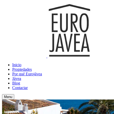
Inicio
Propiedades
Por qué Eurojávea
Jávea
Blog
Contactar
Menu