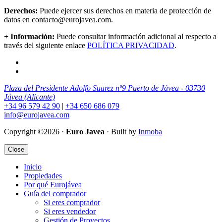
Derechos:
Puede ejercer sus derechos en materia de protección de
datos en contacto@eurojavea.com.
+ Información:
Puede consultar información adicional al respecto a
través del siguiente enlace
POLÍTICA PRIVACIDAD
.
Plaza del Presidente Adolfo Suarez nº9 Puerto de Jávea - 03730
Jávea (Alicante)
+34 96 579 42 90
|
+34 650 686 079
info@eurojavea.com
Copyright ©2026 ·
Euro Javea
· Built by
Inmoba
Close
Inicio
Propiedades
Por qué Eurojávea
Guía del comprador
Si eres comprador
Si eres vendedor
Gestión de Proyectos