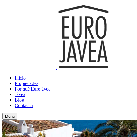
Inicio
Propiedades
Por qué Eurojávea
Jávea
Blog
Contactar
Menu