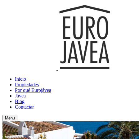
Inicio
Propiedades
Por qué Eurojávea
Jávea
Blog
Contactar
Menu