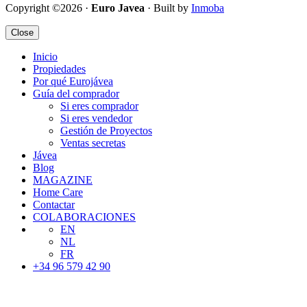
Copyright ©2026 ·
Euro Javea
· Built by
Inmoba
Close
Inicio
Propiedades
Por qué Eurojávea
Guía del comprador
Si eres comprador
Si eres vendedor
Gestión de Proyectos
Ventas secretas
Jávea
Blog
MAGAZINE
Home Care
Contactar
COLABORACIONES
EN
NL
FR
+34 96 579 42 90