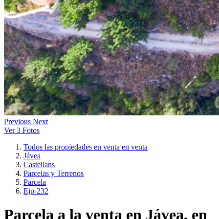
Previous
Next
Ver 3 Fotos
Todos las propiedades en venta en venta
Jávea
Castellans
Parcelas y Terrenos
Parcela
Ejp-232
Parcela a la venta en Jávea, en