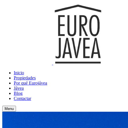
Inicio
Propiedades
Por qué Eurojávea
Jávea
Blog
Contactar
Menu