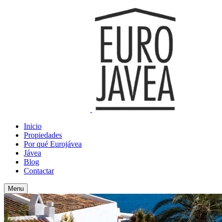
Inicio
Propiedades
Por qué Eurojávea
Jávea
Blog
Contactar
Menu