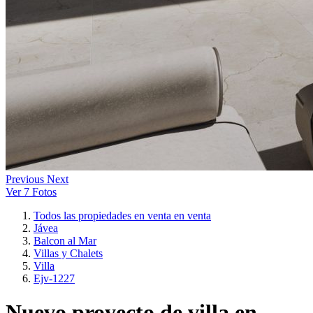
Previous
Next
Ver 7 Fotos
Todos las propiedades en venta en venta
Jávea
Balcon al Mar
Villas y Chalets
Villa
Ejv-1227
Nuevo proyecto de villa en