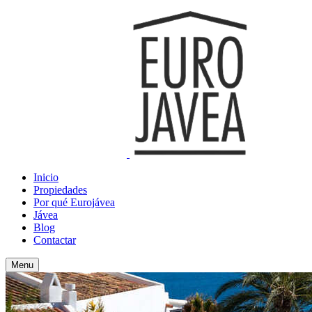
Inicio
Propiedades
Por qué Eurojávea
Jávea
Blog
Contactar
Menu