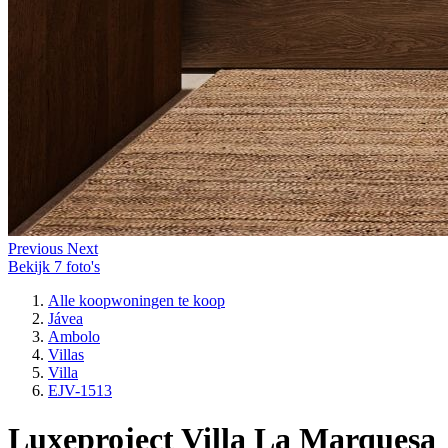
Previous
Next
Bekijk 7 foto's
Alle koopwoningen te koop
Jávea
Ambolo
Villas
Villa
EJV-1513
Luxeproject Villa La Marquesa