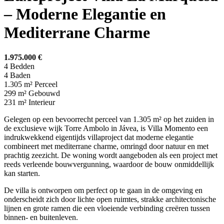
– Moderne Elegantie en
Mediterrane Charme
1.975.000 €
4
Bedden
4
Baden
1.305 m²
Perceel
299 m²
Gebouwd
231 m²
Interieur
Gelegen op een bevoorrecht perceel van 1.305 m² op het zuiden in
de exclusieve wijk Torre Ambolo in Jávea, is Villa Momento een
indrukwekkend eigentijds villaproject dat moderne elegantie
combineert met mediterrane charme, omringd door natuur en met
prachtig zeezicht. De woning wordt aangeboden als een project met
reeds verleende bouwvergunning, waardoor de bouw onmiddellijk
kan starten.
De villa is ontworpen om perfect op te gaan in de omgeving en
onderscheidt zich door lichte open ruimtes, strakke architectonische
lijnen en grote ramen die een vloeiende verbinding creëren tussen
binnen- en buitenleven.