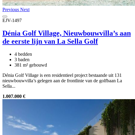
Previous
Next
EJV-1497
Dénia Golf Village, Nieuwbouwvilla’s aan
de eerste lijn van La Sella Golf
4 bedden
3 baden
381 m² gebouwd
Dénia Golf Village is een residentieel project bestaande uit 131
nieuwbouwvilla’s gelegen aan de frontlinie van de golfbaan La
Sella...
1.007.000 €