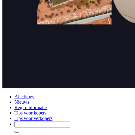
Alle blogs
Nieuws
Regio-informatie
Tips voor kopers
Tips voor verkopers