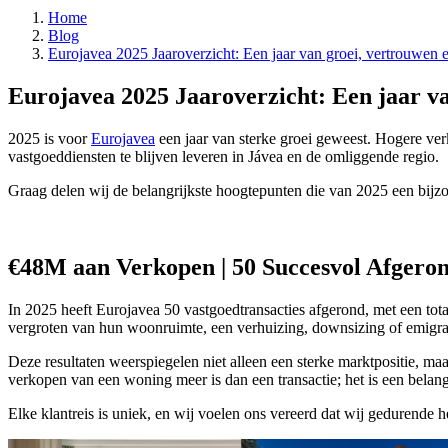
Home
Blog
Eurojavea 2025 Jaaroverzicht: Een jaar van groei, vertrouwen 
Eurojavea 2025 Jaaroverzicht: Een jaar va
2025 is voor
Eurojavea
een jaar van sterke groei geweest. Hogere verk
vastgoeddiensten te blijven leveren in Jávea en de omliggende regio.
Graag delen wij de belangrijkste hoogtepunten die van 2025 een bijz
€48M aan Verkopen | 50 Succesvol Afgeron
In 2025 heeft Eurojavea 50 vastgoedtransacties afgerond, met een 
vergroten van hun woonruimte, een verhuizing, downsizing of emigrat
Deze resultaten weerspiegelen niet alleen een sterke marktpositie, ma
verkopen van een woning meer is dan een transactie; het is een belang
Elke klantreis is uniek, en wij voelen ons vereerd dat wij gedurende 