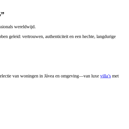
5
”
ssionals wereldwijd.
en geleid: vertrouwen, authenticiteit en een hechte, langdurige
e selectie van woningen in Jávea en omgeving—van luxe
villa’s
met