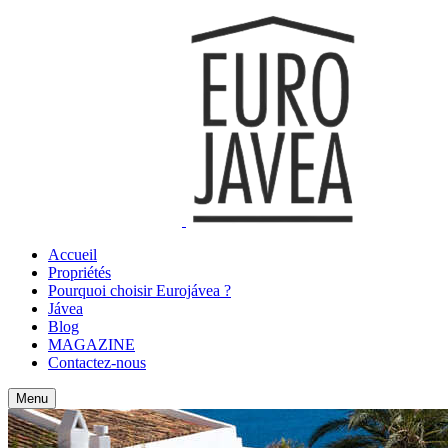
Accueil
Propriétés
Pourquoi choisir Eurojávea ?
Jávea
Blog
MAGAZINE
Contactez-nous
Menu