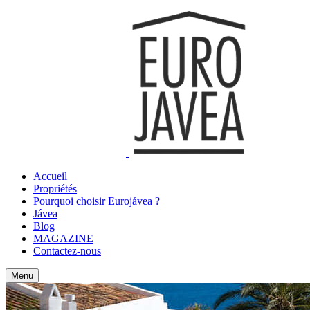
Accueil
Propriétés
Pourquoi choisir Eurojávea ?
Jávea
Blog
MAGAZINE
Contactez-nous
Menu