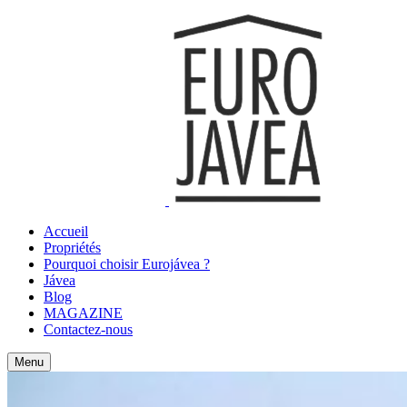
Accueil
Propriétés
Pourquoi choisir Eurojávea ?
Jávea
Blog
MAGAZINE
Contactez-nous
Menu