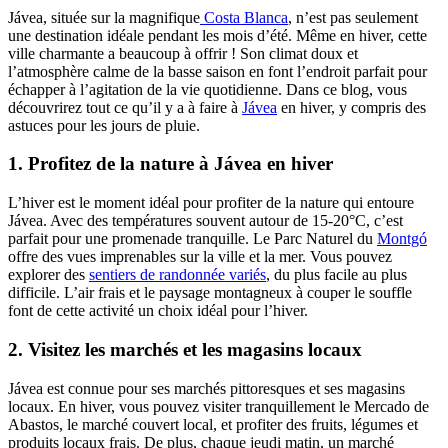
Jávea, située sur la magnifique
Costa Blanca
, n’est pas seulement
une destination idéale pendant les mois d’été. Même en hiver, cette
ville charmante a beaucoup à offrir ! Son climat doux et
l’atmosphère calme de la basse saison en font l’endroit parfait pour
échapper à l’agitation de la vie quotidienne. Dans ce blog, vous
découvrirez tout ce qu’il y a à faire à
Jávea
en hiver, y compris des
astuces pour les jours de pluie.
1. Profitez de la nature à Jávea en hiver
L’hiver est le moment idéal pour profiter de la nature qui entoure
Jávea. Avec des températures souvent autour de 15-20°C, c’est
parfait pour une promenade tranquille. Le Parc Naturel du
Montgó
offre des vues imprenables sur la ville et la mer. Vous pouvez
explorer des
sentiers de randonnée variés
, du plus facile au plus
difficile. L’air frais et le paysage montagneux à couper le souffle
font de cette activité un choix idéal pour l’hiver.
2. Visitez les marchés et les magasins locaux
Jávea est connue pour ses marchés pittoresques et ses magasins
locaux. En hiver, vous pouvez visiter tranquillement le Mercado de
Abastos, le marché couvert local, et profiter des fruits, légumes et
produits locaux frais. De plus, chaque jeudi matin, un marché