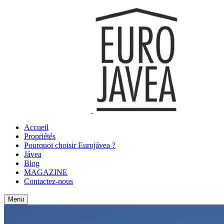
Accueil
Propriétés
Pourquoi choisir Eurojávea ?
Jávea
Blog
MAGAZINE
Contactez-nous
Menu