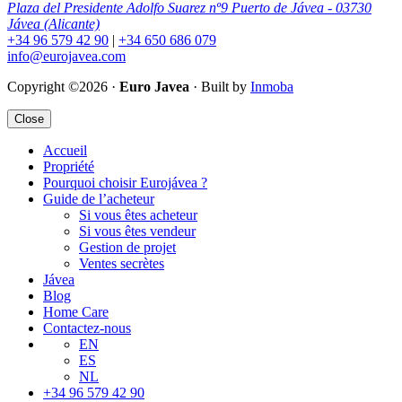
Plaza del Presidente Adolfo Suarez nº9 Puerto de Jávea - 03730
Jávea (Alicante)
+34 96 579 42 90
|
+34 650 686 079
info@eurojavea.com
Copyright ©2026 ·
Euro Javea
· Built by
Inmoba
Close
Accueil
Propriété
Pourquoi choisir Eurojávea ?
Guide de l’acheteur
Si vous êtes acheteur
Si vous êtes vendeur
Gestion de projet
Ventes secrètes
Jávea
Blog
Home Care
Contactez-nous
EN
ES
NL
+34 96 579 42 90