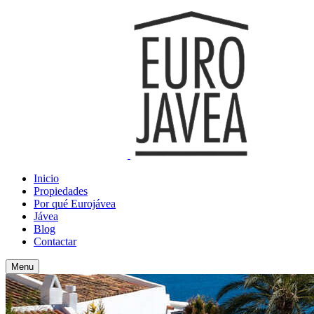
Inicio
Propiedades
Por qué Eurojávea
Jávea
Blog
Contactar
Menu