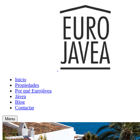
Inicio
Propiedades
Por qué Eurojávea
Jávea
Blog
Contactar
Menu