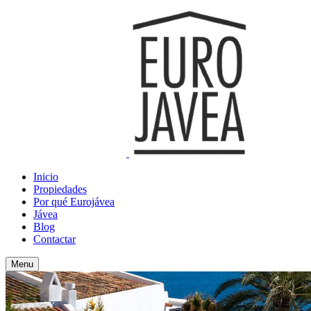
Inicio
Propiedades
Por qué Eurojávea
Jávea
Blog
Contactar
Menu