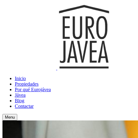
Inicio
Propiedades
Por qué Eurojávea
Jávea
Blog
Contactar
Menu