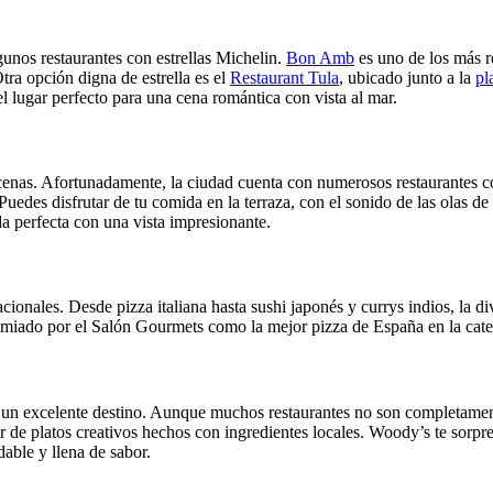
gunos restaurantes con estrellas Michelin.
Bon Amb
es uno de los más r
tra opción digna de estrella es el
Restaurant Tula
, ubicado junto a la
pl
l lugar perfecto para una cena romántica con vista al mar.
s cenas. Afortunadamente, la ciudad cuenta con numerosos restaurantes c
edes disfrutar de tu comida en la terraza, con el sonido de las olas de
ida perfecta con una vista impresionante.
ionales. Desde pizza italiana hasta sushi japonés y currys indios, la di
remiado por el Salón Gourmets como la mejor pizza de España en la categ
un excelente destino. Aunque muchos restaurantes no son completament
de platos creativos hechos con ingredientes locales. Woody’s te sorpre
able y llena de sabor.