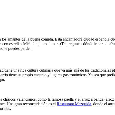
ra los amantes de la buena comida. Esta encantadora ciudad española cu
o con estrellas Michelin junto al mar. ¿Te preguntas dónde ir para disfr
no te puedes perder.
ad tiene una rica cultura culinaria que va más allá de los tradicionales
rrio tiene su propio encanto y lugares gastronómicos. Ya sea que prefier
uí.
s clásicos valencianos, como la famosa paella y el arroz a banda (arro
tante. Una gran recomendación es el
Restaurant Mezquida
, donde el arr
locales.