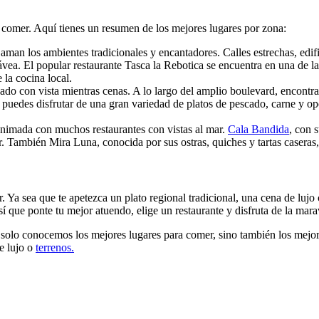
ra comer. Aquí tienes un resumen de los mejores lugares por zona:
 aman los ambientes tradicionales y encantadores. Calles estrechas, edif
e Jávea. El popular restaurante Tasca la Rebotica se encuentra en una de 
 la cocina local.
eado con vista mientras cenas. A lo largo del amplio boulevard, encontr
e puedes disfrutar de una gran variedad de platos de pescado, carne y 
animada con muchos restaurantes con vistas al mar.
Cala Bandida
, con 
. También Mira Luna, conocida por sus ostras, quiches y tartas caseras,
ir. Ya sea que te apetezca un plato regional tradicional, una cena de lujo
sí que ponte tu mejor atuendo, elige un restaurante y disfruta de la ma
solo conocemos los mejores lugares para comer, sino también los mejore
e lujo o
terrenos.