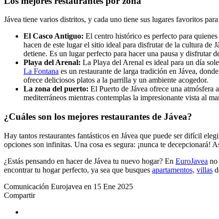
Los mejores restaurantes por zona
Jávea tiene varios distritos, y cada uno tiene sus lugares favoritos pa
El Casco Antiguo:
El centro histórico es perfecto para quienes
hacen de este lugar el sitio ideal para disfrutar de la cultura d
detiene. Es un lugar perfecto para hacer una pausa y disfrutar de
Playa del Arenal:
La Playa del Arenal es ideal para un día sol
La Fontana
es un restaurante de larga tradición en Jávea, dond
ofrece deliciosos platos a la parrilla y un ambiente acogedor.
La zona del puerto:
El Puerto de Jávea ofrece una atmósfera 
mediterráneos mientras contemplas la impresionante vista al mar
¿Cuáles son los mejores restaurantes de Jávea?
Hay tantos restaurantes fantásticos en Jávea que puede ser difícil eleg
opciones son infinitas. Una cosa es segura: ¡nunca te decepcionará! A
¿Estás pensando en hacer de Jávea tu nuevo hogar? En
EuroJavea
no 
encontrar tu hogar perfecto, ya sea que busques
apartamentos,
villas
d
Comunicación Eurojavea en 15 Ene 2025
Compartir