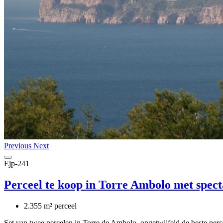
Previous
Next
Ejp-241
Perceel te koop in Torre Ambolo met specta
2.355 m² perceel
Set van twee percelen in Torre de Ambolo, ongetwijfeld de beste perce