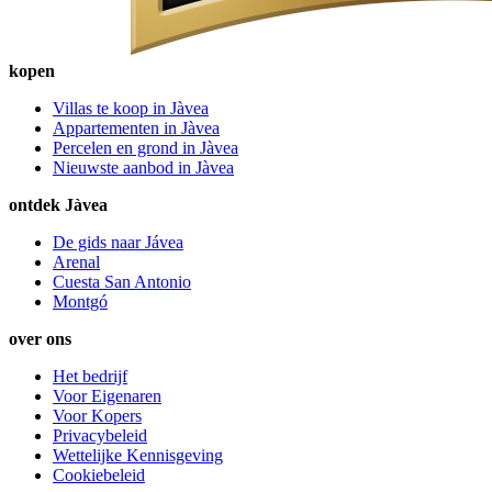
kopen
Villas te koop in Jàvea
Appartementen in Jàvea
Percelen en grond in Jàvea
Nieuwste aanbod in Jàvea
ontdek Jàvea
De gids naar Jávea
Arenal
Cuesta San Antonio
Montgó
over ons
Het bedrijf
Voor Eigenaren
Voor Kopers
Privacybeleid
Wettelijke Kennisgeving
Cookiebeleid