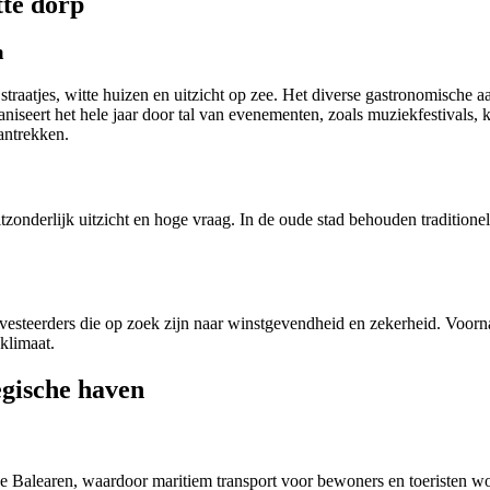
tte dorp
a
raatjes, witte huizen en uitzicht op zee.
Het diverse gastronomische aan
niseert het hele jaar door tal van evenementen, zoals muziekfestivals, k
aantrekken.
zonderlijk uitzicht en hoge vraag.
In de oude stad behouden traditione
investeerders die op zoek zijn naar winstgevendheid en zekerheid.
Voorna
klimaat.
egische haven
de Balearen, waardoor maritiem transport voor bewoners en toeristen w