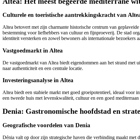
Altea: Het meest begeerde mediterrane wi
Culturele en toeristische aantrekkingskracht van Alte
Altea betovert met zijn charmante historische centrum van geplaveide st
bestemming voor liefhebbers van cultuur en fijnproeverij.
De stad orga
identiteit versterken en zowel bewoners als internationale bezoekers 
Vastgoedmarkt in Altea
De vastgoedmarkt van Altea biedt eigendommen aan het strand met uit
naar authenticiteit en een centrale locatie.
Investeringsanalyse in Altea
Altea biedt een stabiele markt met goed groeipotentieel, ideaal voor 
een tweede huis met levenskwaliteit, cultuur en een goed mediterraan 
Denia: Gastronomische hoofdstad en strat
Geografische voordelen van Denia
Dénia valt op door zijn strategische haven die verbinding maakt met 