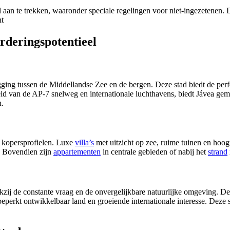
l aan te trekken, waaronder speciale regelingen voor niet-ingezetenen.
D
nt
rderingspotentieel
gging tussen de Middellandse Zee en de bergen.
Deze stad biedt de per
id van de AP-7 snelweg en internationale luchthavens, biedt Jávea gema
n.
 kopersprofielen.
Luxe
villa’s
met uitzicht op zee, ruime tuinen en hoo
Bovendien zijn
appartementen
in centrale gebieden of nabij het
strand
zij de constante vraag en de onvergelijkbare natuurlijke omgeving.
De 
perkt ontwikkelbaar land en groeiende internationale interesse.
Deze s