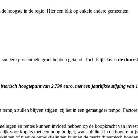
t de hoogste in de regio. Hier een blik op enkele andere gemeenten:
n snellere procentuele groei hebben gekend. Toch blijft Jávea
de duurst
historisch hoogtepunt van 2.799 euro, met een jaarlijkse stijging van
termijn zullen blijven stijgen, zij het in een gematigder tempo. Facto
lingen en rentes kunnen invloed hebben op de koopkracht van invest
kelijk voor kopers met een hoog budget, wat stabiliteit in de hogere prij
rkingen of nieuwe ontwikkelingen kunnen de markt dynamisch houden