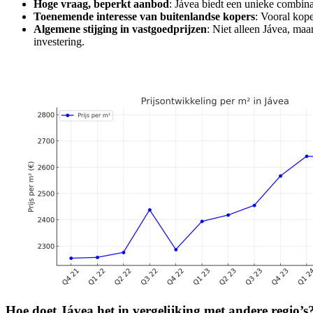
Hoge vraag, beperkt aanbod
: Jávea biedt een unieke combina
Toenemende interesse van buitenlandse kopers
: Vooral kope
Algemene stijging in vastgoedprijzen
: Niet alleen Jávea, ma
investering.
Hoe doet Jávea het in vergelijking met andere regio’s