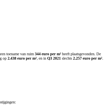
jd een toename van ruim
344 euro per m²
heeft plaatsgevonden. De
og op
2.438 euro per m²
, en in
Q3 2021
slechts
2.257 euro per m²
.
stijgingen: