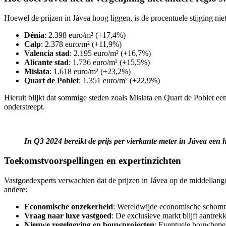
Hoewel de prijzen in Jávea hoog liggen, is de procentuele stijging nie
Dénia
: 2.398 euro/m² (+17,4%)
Calp
: 2.378 euro/m² (+11,9%)
Valencia stad
: 2.195 euro/m² (+16,7%)
Alicante stad
: 1.736 euro/m² (+15,5%)
Mislata
: 1.618 euro/m² (+23,2%)
Quart de Poblet
: 1.351 euro/m² (+22,9%)
Hieruit blijkt dat sommige steden zoals Mislata en Quart de Poblet ee
onderstreept.
In Q3 2024 bereikt de prijs per vierkante meter in Jávea een 
Toekomstvoorspellingen en expertinzichten
Vastgoedexperts verwachten dat de prijzen in Jávea op de middellange 
andere:
Economische onzekerheid
: Wereldwijde economische schomme
Vraag naar luxe vastgoed
: De exclusieve markt blijft aantrek
Nieuwe regelgeving en bouwprojecten
: Eventuele bouwbepe