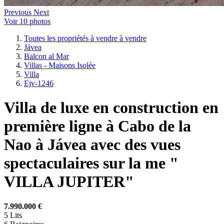
Previous
Next
Voir 10 photos
Toutes les propriétés à vendre à vendre
Jávea
Balcon al Mar
Villas - Maisons Isolée
Villa
Ejv-1246
Villa de luxe en construction en
première ligne à Cabo de la
Nao à Jávea avec des vues
spectaculaires sur la me "
VILLA JUPITER"
7.990.000 €
5
Lits