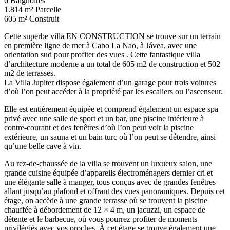
6
Baignoires
1.814 m²
Parcelle
605 m²
Construit
Cette superbe villa EN
CONSTRUCTION
se trouve sur un terrain
en première ligne de mer à Cabo La Nao, à Jávea, avec une
orientation sud pour profiter des vues . Cette fantastique villa
d’architecture moderne a un total de 605 m2 de construction et 502
m2 de terrasses.
La Villa Jupiter dispose également d’un garage pour trois voitures
d’où l’on peut accéder à la propriété par les escaliers ou l’ascenseur.
Elle est entièrement équipée et comprend également un espace spa
privé avec une salle de sport et un bar, une piscine intérieure à
contre-courant et des fenêtres d’où l’on peut voir la piscine
extérieure, un sauna et un bain turc où l’on peut se détendre, ainsi
qu’une belle cave à vin.
Au rez-de-chaussée de la villa se trouvent un luxueux salon, une
grande cuisine équipée d’appareils électroménagers dernier cri et
une élégante salle à manger, tous conçus avec de grandes fenêtres
allant jusqu’au plafond et offrant des vues panoramiques. Depuis cet
étage, on accède à une grande terrasse où se trouvent la piscine
chauffée à débordement de 12 × 4 m, un jacuzzi, un espace de
détente et le barbecue, où vous pourrez profiter de moments
privilégiés avec vos proches. À cet étage se trouve également une