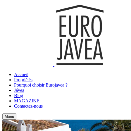
Accueil
Propriétés
Pourquoi choisir Eurojávea ?
Jávea
Blog
MAGAZINE
Contactez-nous
Menu